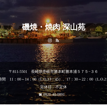
磯焼・焼肉 深山苑
〒811-5501 長崎県壱岐市勝本町勝本浦５７５−３６
間 11：00～14：00（L.O.13：45）、17：30～22：00（L.O.21
定休日 不定休
☎ 0920-40-0891