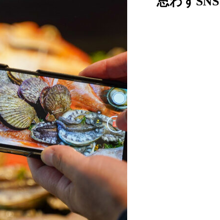
思わずSN